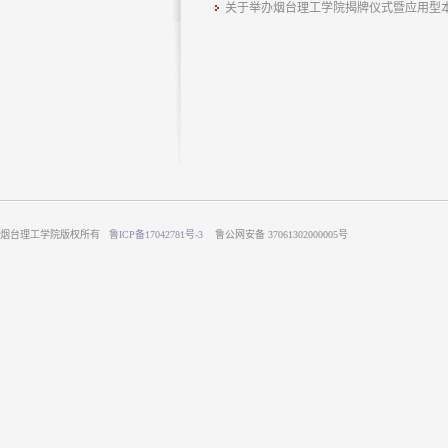
关于举办烟台理工学院揭牌仪式暨应用型
烟台理工学院版权所有
鲁ICP备17042781号-3
鲁公网安备 37061302000005号