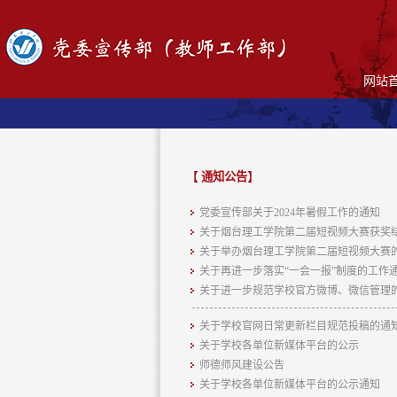
网站
【
通知公告
】
党委宣传部关于2024年暑假工作的通知
关于烟台理工学院第二届短视频大赛获奖
关于举办烟台理工学院第二届短视频大赛
关于再进一步落实“一会一报”制度的工作
关于进一步规范学校官方微博、微信管理
关于学校官网日常更新栏目规范投稿的通
关于学校各单位新媒体平台的公示
师德师风建设公告
关于学校各单位新媒体平台的公示通知